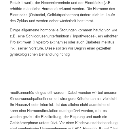
Prolaktinwert), der Nebennierenrinde und der Eierstöcke (z.B.
erhöhte männliche Hormone) erkannt werden. Die Hormone des
Eierstocks (Östradiol, Gelbkörperhormon) ändern sich im Laufe
des Zyklus und werden daher wiederholt bestimmt.
Einige allgemeine hormonelle Störungen kommen häufig vor, wie
z.B. eine Schilddrüsenunterfunktion (Hypothyreose), ein erhöhter
Prolaktinwert (Hyperprolaktinämie) oder auch Diabetes mellitus
inkl. seiner Vorstufe. Diese sollten vor Beginn einer gezielten
gynäkologischen Behandlung richtig
medikamentös eingestellt werden. Dabei wenden wir bei unseren
Kinderwunschpatientinnen oft strengere Kriterien an als vielleicht
Ihr Hausarzt oder Internist. Ist das alleine nicht ausreichend,
kann eine Hormonstimulation durchgeführt werden, d.h. es
werden gezielt die Eizellreifung, der Eisprung und auch die
Gelbkörperphase unterstützt. Vor einer Kinderwunschbehandlung
sind serologische Untersuchungen auf HIV, Hepatitis B und C bei