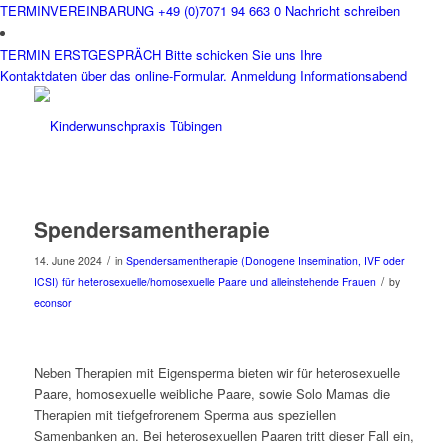
TERMINVEREINBARUNG
+49 (0)7071 94 663 0
Nachricht schreiben
TERMIN ERSTGESPRÄCH
Bitte schicken Sie uns Ihre
Kontaktdaten über das online-Formular.
Anmeldung Informationsabend
Spendersamentherapie
/
14. June 2024
in
Spendersamentherapie (Donogene Insemination, IVF oder
/
ICSI) für heterosexuelle/homosexuelle Paare und alleinstehende Frauen
by
econsor
Neben Therapien mit Eigensperma bieten wir für heterosexuelle
Paare, homosexuelle weibliche Paare, sowie Solo Mamas die
Therapien mit tiefgefrorenem Sperma aus speziellen
Samenbanken an. Bei heterosexuellen Paaren tritt dieser Fall ein,