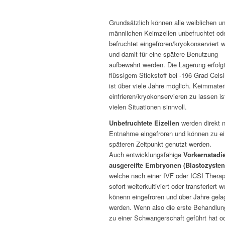
Grundsätzlich können alle weiblichen u
männlichen Keimzellen unbefruchtet od
befruchtet eingefroren/kryokonserviert 
und damit für eine spätere Benutzung
aufbewahrt werden. Die Lagerung erfolgt
flüssigem Stickstoff bei -196 Grad Cels
ist über viele Jahre möglich. Keimmater
einfrieren/kryokonservieren zu lassen is
vielen Situationen sinnvoll.
Unbefruchtete Eizellen
werden direkt 
Entnahme eingefroren und können zu e
späteren Zeitpunkt genutzt werden.
Auch entwicklungsfähige
Vorkernstadi
ausgereifte Embryonen (Blastozysten
welche nach einer IVF oder ICSI Therap
sofort weiterkultiviert oder transferiert 
könenn eingefroren und über Jahre gela
werden. Wenn also die erste Behandlun
zu einer Schwangerschaft geführt hat o