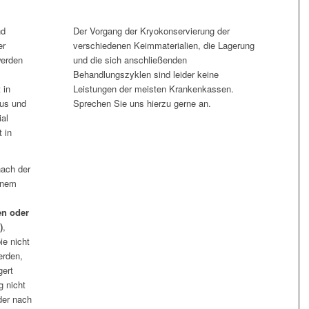
nd
Der Vorgang der Kryokonservierung der
er
verschiedenen Keimmaterialien, die Lagerung
werden
und die sich anschließenden
Behandlungszyklen sind leider keine
 in
Leistungen der meisten Krankenkassen.
ius und
Sprechen Sie uns hierzu gerne an.
ial
t in
nach der
inem
en oder
)
,
ie nicht
werden,
gert
g nicht
der nach