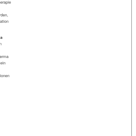
herapie
rden,
ation
ma
n
perma
kein
s
ionen