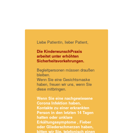
Liebe Patientin, lieber Patient,
Die KinderwunschPraxis
arbeitet unter erhöhten
Sicherheitsvorkehrungen.
Begleitpersonen müssen draußen
bleiben.
Wenn Sie eine Gesichtsmaske
haben, freuen wir uns, wenn Sie
diese mitbringen.
Wenn Sie eine nachgewiesene
Corona Infektion haben,
Kontakte zu einer erkrankten
Person in den letzten 14 Tagen
hatten oder unklare
Erkältungssymptome , Fieber
oder Gliederschmerzen haben,
bitten wir Sie, telefonisch einen