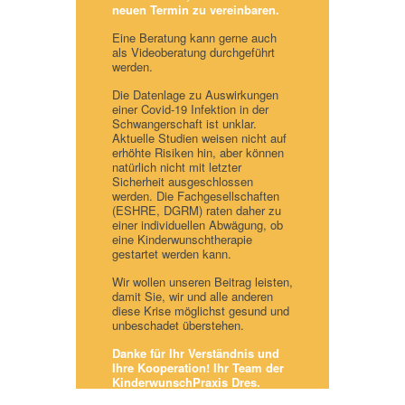
neuen Termin zu vereinbaren.
Eine Beratung kann gerne auch
als Videoberatung durchgeführt
werden.
Die Datenlage zu Auswirkungen
einer Covid-19 Infektion in der
Schwangerschaft ist unklar.
Aktuelle Studien weisen nicht auf
erhöhte Risiken hin, aber können
natürlich nicht mit letzter
Sicherheit ausgeschlossen
werden. Die Fachgesellschaften
(ESHRE, DGRM) raten daher zu
einer individuellen Abwägung, ob
eine Kinderwunschtherapie
gestartet werden kann.
Wir wollen unseren Beitrag leisten,
damit Sie, wir und alle anderen
diese Krise möglichst gesund und
unbeschadet überstehen.
Danke für Ihr Verständnis und
Ihre Kooperation! Ihr Team der
KinderwunschPraxis Dres.
Göhring