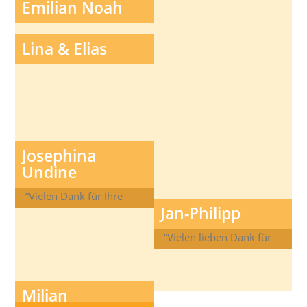
Emilian Noah
Lina & Elias
Josephina
Undine
“Vielen Dank für Ihre
Jan-Philipp
Unterstützung bei der
Erfüllung unseres
“Vielen lieben Dank für
Kinderwunsches.”
alles!”
Milian