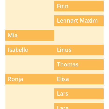
Finn
Lennart Maxim
Mia
Isabelle
Linus
Thomas
Ronja
Elisa
Lars
Lara