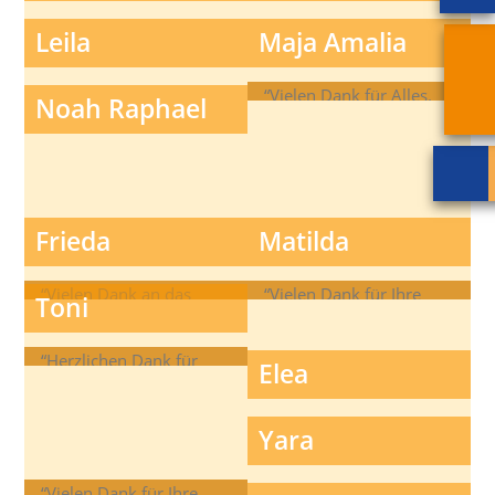
Kinderwunsch.”
unser kleines Wunder!”
Leila
Maja Amalia
“Vielen Dank für Alles.
Noah Raphael
Wir sind sehr glücklich!”
Frieda
Matilda
“Vielen Dank an das
“Vielen Dank für Ihre
Toni
gesamte Team für Ihre
Hilfe und die immer
Hilfe und Unterstützung
freundliche Beratung!”
“Herzlichen Dank für
Elea
dabei!”
Ihre tolle
Unterstützung!”
Yara
“Vielen Dank für Ihre