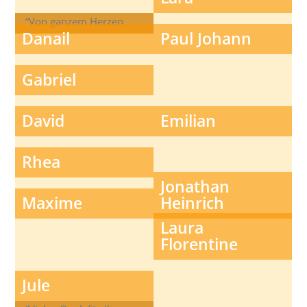
“Von ganzem Herzen
Danail
Paul Johann
möchten wir uns für Ihre
Hilfe bedanken.”
Gabriel
David
Emilian
Rhea
Jonathan
Maxime
Heinrich
Laura
Florentine
Jule