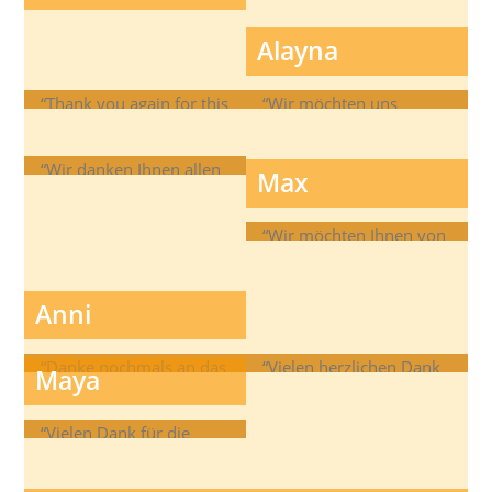
Unterstützung diesen
Weg zu initiieren.”
Alayna
“Thank you again for this
“Wir möchten uns
gift! “
nochmal ganz herzlich
für die tolle
“Wir danken Ihnen allen
Max
Unterstützung und
von Herzen, dass Sie uns
Behandlung bedanken!”
dieses Wunder
“Wir möchten Ihnen von
ermöglicht haben.”
ganzem Herzen DANKE
sagen.”
Anni
“Danke nochmals an das
“Vielen herzlichen Dank
Maya
Team für die gute
für die tolle Betreuung
Betreuung!”
und Unterstützung!!! Wir
“Vielen Dank für die
sind voller Glück!!!”
Unterstützung und
liebevolle Betreuung.