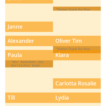
alles.”
gesamten Zeit der
Behandlung!”
“Vielen Dank für Ihre
Arbeit und
Unterstützung.”
Janne
Alexander
Oliver Tim
“Vielen Dank für Ihre
Paula
Klara
Unterstützung.”
“Wir bedanken uns
herzlichst beim
gesamten Praxisteam
für die komplette
Betreuung.
Jederzeit haben wir
Carlotta Rosalie
uns super wohl
gefühlt und dürfen
nun mit Ihrer Hilfe
unser kleines
Till
Lydia
Wunder in den Armen
halten. Vielen
lieben Dank dafür.”