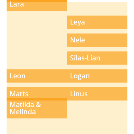
Lara
“Wir sind sehr sehr
glücklich und danken
Ihnen für die
Leya
erfolgreiche
Behandlung”
Nele
Silas-Lian
Leon
Logan
Matts
Linus
Matilda &
Melinda