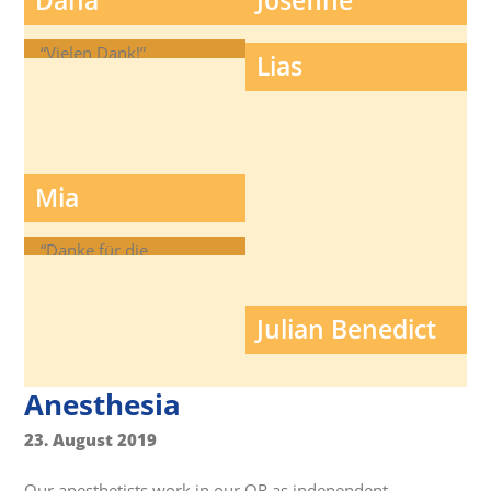
Dana
Josefine
“Vielen Dank!”
Lias
Mia
“Danke für die
Unterstützung dieses
Wunder wahr zu
Julian Benedict
machen :)”
Anesthesia
23. August 2019
Our anesthetists work in our OR as independent